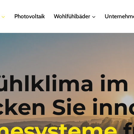
Photovoltaik
Wohlfühlbäder
Unternehm
hlklima im
ken Sie inn
esysteme
f