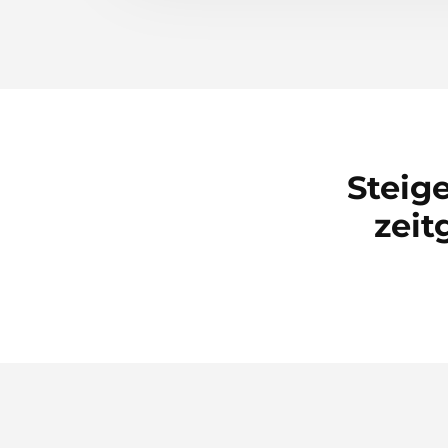
Steig
zei