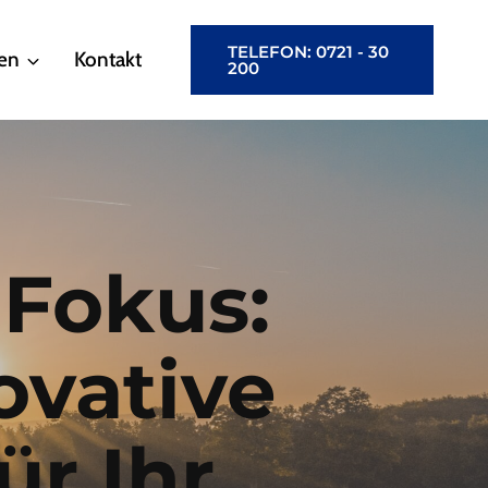
TELEFON: 0721 - 30
en
Kontakt
200
 Fokus:
ovative
ür Ihr